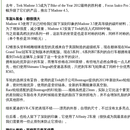
去年，Trek Madone 3.5成为了Bike of the Year 2012最终的胜利者，Focus Izalc
幅升级了它们的产品，推出了Madone 4.5。
车架&装备：都很强大
Madone 4.5使用了比已经给我们留下深刻印象的Madone 3.5更高等级的碳纤材
为了增加强度，减少重量，Madone 4.5安装了Trek的压入式BB90中轴。
与之前最高档次的6系列一样，这款车的坐管是也是非对称的结构，同样不对称的后下叉
（单个售价是39.99欧元）。
E2锥形头管和精雕细琢造型的灵感来自于美国制造的超级机车，现在都体现在Mado
Grand Tour冠军车定制版本的简配版。现在5系列，6系列和7系列的自行车都
看到Trek在这辆车上保留了这一专业水平的设计。
拥有如此优异设计的车架，而整车价格在2000英镑，有些地方必然会降低一点儿档
先，他们使用Shimano Ultegra的变速器系统，只把刹车和飞轮降成了同样十分优秀
R565。
车轮的选择没有妥协，使用的是Trek的子公司Bontrager提供的2013年新款Ra
承，密封性能优异，使用的是变径辐条。全新的车圈能兼容真空胎。
Race轮组搭配的是Bontrager的R1轮胎——规格虽然是23mm，实际上它比这
的差别能让车胎在冬天的时候能在更低的胎压下保持抓地力，并不会增加扎胎的风险。你可
供其他部件。
细长紧凑的VR-C车把表现不错——漂亮的外形，合理的尺寸，不过没有太多亮点。Ra
往后看，也给人留下了深刻的印象，它使用了Affinity 2车座（很快成为我最
我们需要用一些止滑剂来防止它滑动）。