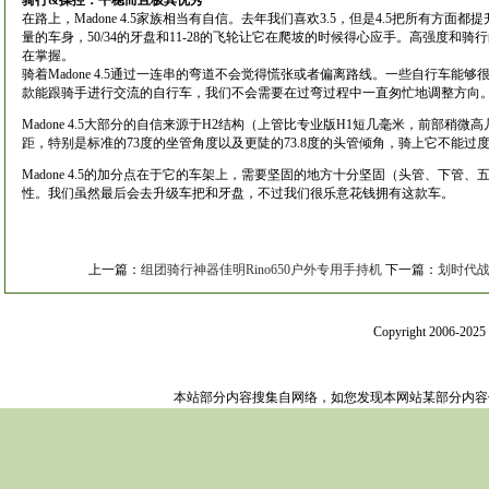
骑行&操控：平稳而且极其优秀
在路上，Madone 4.5家族相当有自信。去年我们喜欢3.5，但是4.5把所有方
量的车身，50/34的牙盘和11-28的飞轮让它在爬坡的时候得心应手。高强度和
在掌握。
骑着Madone 4.5通过一连串的弯道不会觉得慌张或者偏离路线。一些自行车能够
款能跟骑手进行交流的自行车，我们不会需要在过弯过程中一直匆忙地调整方向
Madone 4.5大部分的自信来源于H2结构（上管比专业版H1短几毫米，前部稍微高几
距，特别是标准的73度的坐管角度以及更陡的73.8度的头管倾角，骑上它不能过
Madone 4.5的加分点在于它的车架上，需要坚固的地方十分坚固（头管、下管
性。我们虽然最后会去升级车把和牙盘，不过我们很乐意花钱拥有这款车。
上一篇：
组团骑行神器佳明Rino650户外专用手持机
下一篇：
划时代战驹
Copyright 2006-202
本站部分内容搜集自网络，如您发现本网站某部分内容