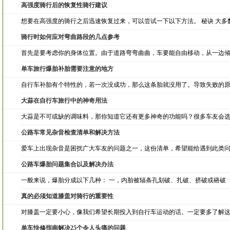
高强度骑行后的恢复性骑行建议
想要在高强度的骑行之后迅速恢复过来，可以尝试一下以下方法。 秘诀 大多
骑行时如何应对弯曲路段的几点参考
首先是要考虑你的身体位置。由于道路弯弯曲曲，车要能自由移动，从一边
单车旅行爆胎补胎需要注意的地方
自行车补胎有个特性的，若一次没成功，那么这条胎就没用了。导致失败的原
大蒜在自行车旅行中的神奇用法
大蒜是不可或缺的调味料，那你知道它还有更多神奇的功能吗？很多车友会
公路车常见杂音检查清单和解决方法
爱车上出现杂音是困扰广大车友的问题之一，这份清单，希望能给遇到此类问
公路车爆胎问题集合以及解决办法
一般来说，爆胎分成以下几种： 一，内胎被辐条孔划破、扎破、挤破或硌破
真的必须知道膝盖对骑行的重要性
对膝盖一定要小心，像我们希望长期投入到自行车运动的话。一定要多了解这
单车快修指南解决25个令人头痛的问题