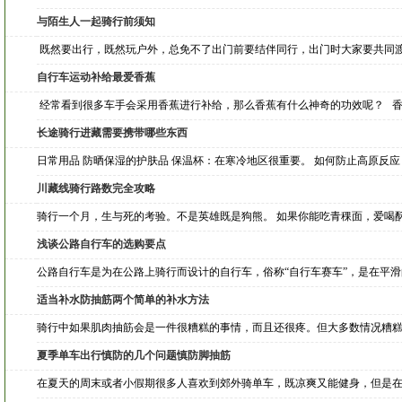
与陌生人一起骑行前须知
既然要出行，既然玩户外，总免不了出门前要结伴同行，出门时大家要共同
自行车运动补给最爱香蕉
经常看到很多车手会采用香蕉进行补给，那么香蕉有什么神奇的功效呢？ 
长途骑行进藏需要携带哪些东西
日常用品 防晒保湿的护肤品 保温杯：在寒冷地区很重要。 如何防止高原反应
川藏线骑行路数完全攻略
骑行一个月，生与死的考验。不是英雄既是狗熊。 如果你能吃青稞面，爱喝
浅谈公路自行车的选购要点
公路自行车是为在公路上骑行而设计的自行车，俗称“自行车赛车”，是在平
适当补水防抽筋两个简单的补水方法
骑行中如果肌肉抽筋会是一件很糟糕的事情，而且还很疼。但大多数情况糟
夏季单车出行慎防的几个问题慎防脚抽筋
在夏天的周末或者小假期很多人喜欢到郊外骑单车，既凉爽又能健身，但是