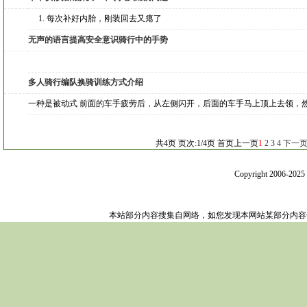
1. 每次补好内胎，刚装回去又瘪了
无声的语言提高安全意识骑行中的手势
多人骑行编队换骑训练方式介绍
一种是被动式 前面的车手疲劳后，从左侧闪开，后面的车手马上顶上去领，
共4页 页次:1/4页
首页
上一页
1
2
3
4
下一
Copyright 2006-202
本站部分内容搜集自网络，如您发现本网站某部分内容