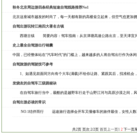
秋冬北京周边游四条经典短途自驾线路推荐No1
北京这座城市越发的时尚了，每一天都有新的高楼耸立起来，但空气也更加
自驾出游玩转江南四大著名古镇
西塘古镇 简要内容：驾车指南：从京津塘高速公路出京，至天津宜兴埠
史上最全自驾游出行锦囊
中国，已经整体站在“汽车时代”的门槛上，越来越多的人将自驾出行作为休
自驾旅游的驾驶技巧参考
1、如遇见前面同方向有个大车(满载)不给你让路、紧跟其后，找准机会
发烧友的自驾车三级跳秘诀
在自驾车旅行当中，最酷的是越野车行走于山野江河与高原沙漠之间，风
自驾出游必读的常识
NO.1结伴而行 远途旅行选择会开车又懂修车的旅伴最佳，女性人数
共2页 页次:2/2页
首页
上一页
1
2
下一页