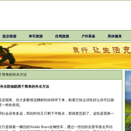
徒步旅游
单车旅游
自驾旅游
户外装备
美体健身
个简单的补水方法
补水防抽筋两个简单的补水方法
且还很疼。但大多数情况糟糕到你得停下来，盼着它快点消失好让你可以骑
贯一样的表现。
明社会还有多远，而此时你又只剩下半瓶水，那就更悲剧了。这恰是我第一
骑着一辆旧的Nishiki Bravo全钢性车，通过一些旧的吉普车路去拜访