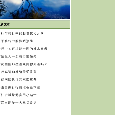
最新文章
自行车骑行中的爬坡技巧分享
关于骑行中的防晒预防
骑行中如何才能合理的补水参考
与陌生人一起骑行前须知
驴友圈的那些潜规则你知道吗？
自行车运动补给最爱香蕉
逛胡同回忆往昔东四三条
香港自由行行前准备基本法
丽江古城旅游实用小贴士
丽江自助游十大幸福盘点