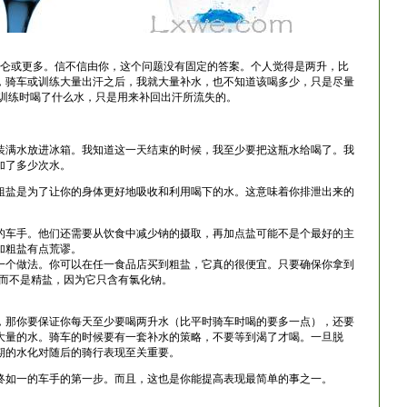
加仑或更多。信不信由你，这个问题没有固定的答案。个人觉得是两升，比
，骑车或训练大量出汗之后，我就大量补水，也不知道该喝多少，只是尽量
/训练时喝了什么水，只是用来补回出汗所流失的。
装满水放进冰箱。我知道这一天结束的时候，我至少要把这瓶水给喝了。我
加了多少次水。
粗盐是为了让你的身体更好地吸收和利用喝下的水。这意味着你排泄出来的
的车手。他们还需要从饮食中减少钠的摄取，再加点盐可能不是个最好的主
加粗盐有点荒谬。
一个做法。你可以在任一食品店买到粗盐，它真的很便宜。只要确保你拿到
，而不是精盐，因为它只含有氯化钠。
，那你要保证你每天至少要喝两升水（比平时骑车时喝的要多一点），还要
大量的水。骑车的时候要有一套补水的策略，不要等到渴了才喝。一旦脱
期的水化对随后的骑行表现至关重要。
终如一的车手的第一步。而且，这也是你能提高表现最简单的事之一。