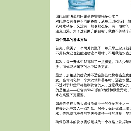
因此目前明显的问题是你需要喝多少水？
对此你会有各种不同的答案，从每天8杯水到一
八杯水稍多，又没有一加仑那么多。有一段时间
避免口渴。为了达到两升的目标，我也不算骑车
两个简单的补水方法
首先，我买了一个两升的瓶子，每天早上起床就
不用特意记住就能遵循这个规律，不用我给水壶
其次，每一升水中我都加了一点粗盐。加入少量
少，而你能从喝下的水中吸收更多。
显然，加粗盐的建议并不适合那些把快餐当主食
意。当你消化掉一个大汉堡和薯条时，还往水里
不过对于那些严格控制饮食的人，这是我建议的
的是粗盐——它含有50-70的矿物质和微量元素
水在高温下更重要。
如果你是在大热天跟抽筋做斗争的众多车手之一
在每升水中加入一点粗盐。另外，保证你路上喝
水，你就得花更多的功夫去维持一样的速度，早
确保你基本的饮水需求是成为一个在路上发挥始